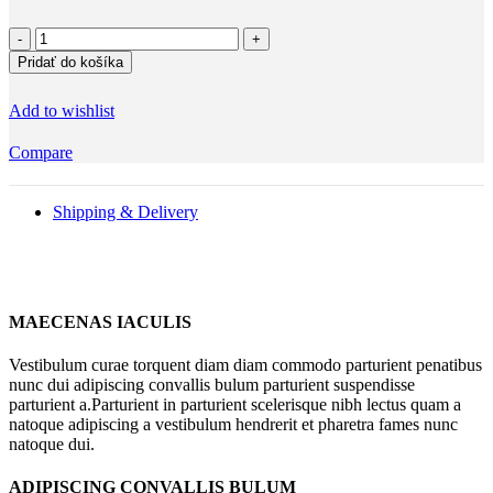
množstvo
Pozvánka
Pridať do košíka
na
dětskou
Add to wishlist
oslavu
Fotbal
Compare
2
Shipping & Delivery
MAECENAS IACULIS
Vestibulum curae torquent diam diam commodo parturient penatibus
nunc dui adipiscing convallis bulum parturient suspendisse
parturient a.Parturient in parturient scelerisque nibh lectus quam a
natoque adipiscing a vestibulum hendrerit et pharetra fames nunc
natoque dui.
ADIPISCING CONVALLIS BULUM