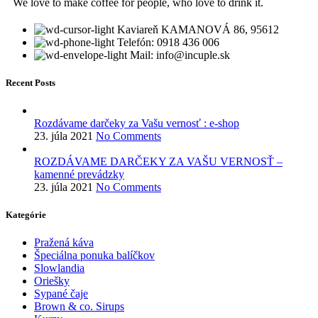
``We love to make coffee for people, who love to drink it.``
Kaviareň KAMANOVÁ 86, 95612
Telefón: 0918 436 006
Mail: info@incuple.sk
Recent Posts
Rozdávame darčeky za Vašu vernosť : e-shop
23. júla 2021
No Comments
ROZDÁVAME DARČEKY ZA VAŠU VERNOSŤ –
kamenné prevádzky
23. júla 2021
No Comments
Kategórie
Pražená káva
Špeciálna ponuka balíčkov
Slowlandia
Oriešky
Sypané čaje
Brown & co. Sirups