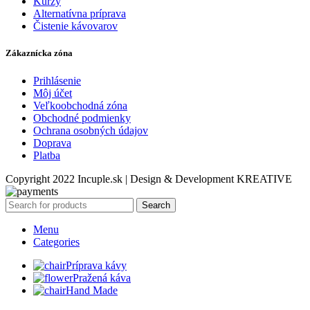
Kurzy
Alternatívna príprava
Čistenie kávovarov
Zákaznícka zóna
Prihlásenie
Môj účet
Veľkoobchodná zóna
Obchodné podmienky
Ochrana osobných údajov
Doprava
Platba
Copyright 2022 Incuple.sk | Design & Development KREATIVE
Search
Menu
Categories
Príprava kávy
Pražená káva
Hand Made