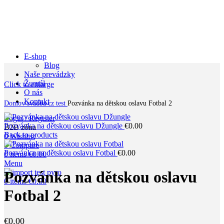
E-shop
Blog
Naše prevádzky
Žurnál
Click to enlarge
O nás
Kontakt
Domov
svadba cz test
Pozvánka na dětskou oslavu Fotbal 2
Login / Register
Pozvánka na dětskou oslavu Džungle
€
0.00
B2B zóna
Back to products
0
Wishlist
0
Compare
Pozvánka na dětskou oslavu Fotbal
€
0.00
0
items
€
0.00
Menu
Pozvánka na dětskou oslavu
0
items
€
0.00
Fotbal 2
€
0.00