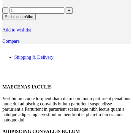
množstvo
Elegantní
Pridať do košíka
pozvánka
na
Add to wishlist
oslavu
s
Compare
balóny
Shipping & Delivery
MAECENAS IACULIS
Vestibulum curae torquent diam diam commodo parturient penatibus
nunc dui adipiscing convallis bulum parturient suspendisse
parturient a.Parturient in parturient scelerisque nibh lectus quam a
natoque adipiscing a vestibulum hendrerit et pharetra fames nunc
natoque dui.
ADIPISCING CONVALLIS BULUM