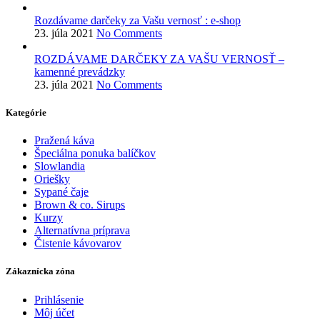
Rozdávame darčeky za Vašu vernosť : e-shop
23. júla 2021
No Comments
ROZDÁVAME DARČEKY ZA VAŠU VERNOSŤ –
kamenné prevádzky
23. júla 2021
No Comments
Kategórie
Pražená káva
Špeciálna ponuka balíčkov
Slowlandia
Oriešky
Sypané čaje
Brown & co. Sirups
Kurzy
Alternatívna príprava
Čistenie kávovarov
Zákaznícka zóna
Prihlásenie
Môj účet