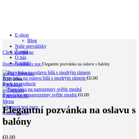
E-shop
Blog
Naše prevádzky
Žurnál
Click to enlarge
O nás
Kontakt
Domov
svadba cz test
Elegantní pozvánka na oslavu s balóny
Login / Register
Pozvánka na oslavu bílá s modrým rámem
€
0.00
B2B zóna
Back to products
0
Wishlist
0
Compare
Pozvánka na narozeniny světle modrá
€
0.00
0
items
€
0.00
Menu
Elegantní pozvánka na oslavu s
0
items
€
0.00
balóny
€
0.00