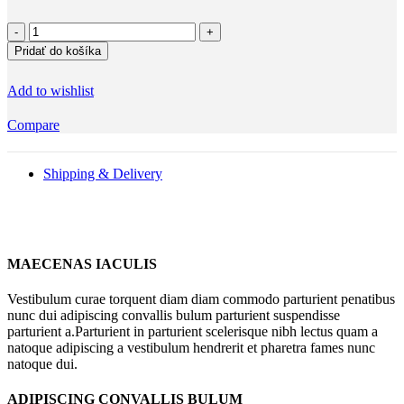
množstvo
Pozvánka
Pridať do košíka
na
dětskou
Add to wishlist
oslavu
2025
Compare
3
Shipping & Delivery
MAECENAS IACULIS
Vestibulum curae torquent diam diam commodo parturient penatibus
nunc dui adipiscing convallis bulum parturient suspendisse
parturient a.Parturient in parturient scelerisque nibh lectus quam a
natoque adipiscing a vestibulum hendrerit et pharetra fames nunc
natoque dui.
ADIPISCING CONVALLIS BULUM