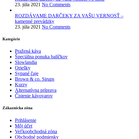
23. júla 2021
No Comments
ROZDÁVAME DARČEKY ZA VAŠU VERNOSŤ –
kamenné prevádzky
23. júla 2021
No Comments
Kategórie
Pražená káva
Špeciálna ponuka balíčkov
Slowlandia
Oriešky
Sypané čaje
Brown & co. Sirups
Kurzy
Alternatívna príprava
Čistenie kávovarov
Zákaznícka zóna
Prihlásenie
Môj účet
Veľkoobchodná zóna
Obchodné podmienky