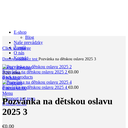
E-shop
Blog
Naše prevádzky
Žurnál
Click to enlarge
O nás
Kontakt
Domov
svadba cz test
Pozvánka na dětskou oslavu 2025 3
Login / Register
Pozvánka na dětskou oslavu 2025 2
€
0.00
B2B zóna
Back to products
0
Wishlist
0
Compare
Pozvánka na dětskou oslavu 2025 4
€
0.00
0
items
€
0.00
Menu
Pozvánka na dětskou oslavu
0
items
€
0.00
2025 3
€
0.00