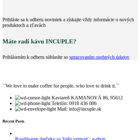
Prihláste sa k odberu noviniek a získajte vždy informácie o nových
produktoch a zľavách
Máte radi kávu INCUPLE?
Prihlásením k odberu súhlasíte so
spracovaním osobných údajov
``We love to make coffee for people, who love to drink it.``
Kaviareň KAMANOVÁ 86, 95612
Telefón: 0918 436 006
Mail: info@incuple.sk
Recent Posts
Rozdávame darčeky za Vašu vernosť : e-shop