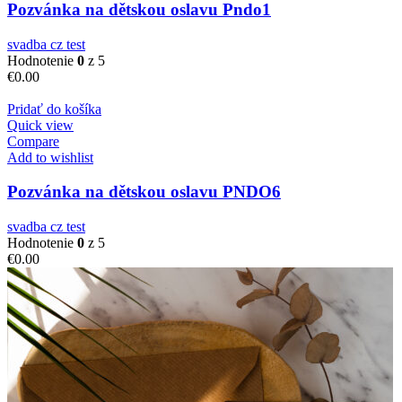
Pozvánka na dětskou oslavu Pndo1
svadba cz test
Hodnotenie
0
z 5
€
0.00
Pridať do košíka
Quick view
Compare
Add to wishlist
Pozvánka na dětskou oslavu PNDO6
svadba cz test
Hodnotenie
0
z 5
€
0.00