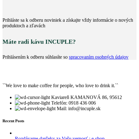
Prihláste sa k odberu noviniek a získajte vždy informácie o nových
produktoch a zľavách
Máte radi kávu INCUPLE?
Prihlásením k odberu súhlasíte so
spracovaním osobných údajov
``We love to make coffee for people, who love to drink it.``
Kaviareň KAMANOVÁ 86, 95612
Telefón: 0918 436 006
Mail: info@incuple.sk
Recent Posts
Rozdávame darčeky za Vašu vernosť : e-shop