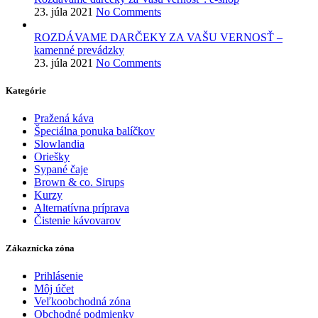
23. júla 2021
No Comments
ROZDÁVAME DARČEKY ZA VAŠU VERNOSŤ –
kamenné prevádzky
23. júla 2021
No Comments
Kategórie
Pražená káva
Špeciálna ponuka balíčkov
Slowlandia
Oriešky
Sypané čaje
Brown & co. Sirups
Kurzy
Alternatívna príprava
Čistenie kávovarov
Zákaznícka zóna
Prihlásenie
Môj účet
Veľkoobchodná zóna
Obchodné podmienky