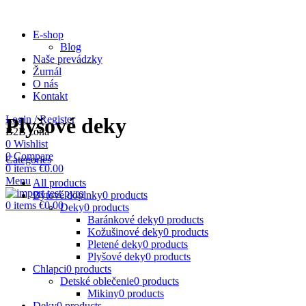
E-shop
Blog
Naše prevádzky
Žurnál
O nás
Kontakt
Login / Register
Plyšové deky
B2B zóna
0
Wishlist
0
Compare
Categories
0
items
€
0.00
Menu
All
products
Bytové doplnky
0 products
0
items
€
0.00
Deky
0 products
Baránkové deky
0 products
Kožušinové deky
0 products
Pletené deky
0 products
Plyšové deky
0 products
Chlapci
0 products
Detské oblečenie
0 products
Mikiny
0 products
Deky
0 products