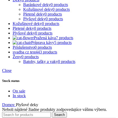
Baránkové deky
0 products
Kožušinové deky
0 products
Pletené deky
0 products
Plyšové deky
0 products
Kožušinové deky
0 products
Pletené deky
0 products
Plyšové deky
0 products
Pražená káva
7 products
Príprava kávy
5 products
Príslušenstvo
0 products
svadba cz test
443 products
Ženy
0 products
Batohy, tašky a vaky
0 products
Close
Stock status
On sale
In stock
Domov
Plyšové deky
Neboli nájdené žiadne produkty zodpovedajúce vášmu výberu.
Search