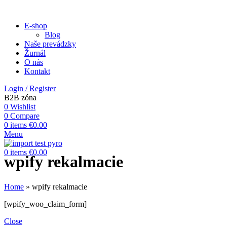
E-shop
Blog
Naše prevádzky
Žurnál
O nás
Kontakt
Login / Register
B2B zóna
0
Wishlist
0
Compare
0
items
€
0.00
Menu
0
items
€
0.00
wpify rekalmacie
Home
»
wpify rekalmacie
[wpify_woo_claim_form]
Close