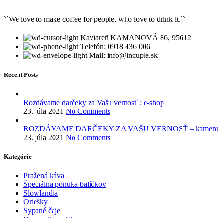
``We love to make coffee for people, who love to drink it.``
Kaviareň KAMANOVÁ 86, 95612
Telefón: 0918 436 006
Mail: info@incuple.sk
Recent Posts
Rozdávame darčeky za Vašu vernosť : e-shop
23. júla 2021
No Comments
ROZDÁVAME DARČEKY ZA VAŠU VERNOSŤ – kamenné 
23. júla 2021
No Comments
Kategórie
Pražená káva
Špeciálna ponuka balíčkov
Slowlandia
Oriešky
Sypané čaje