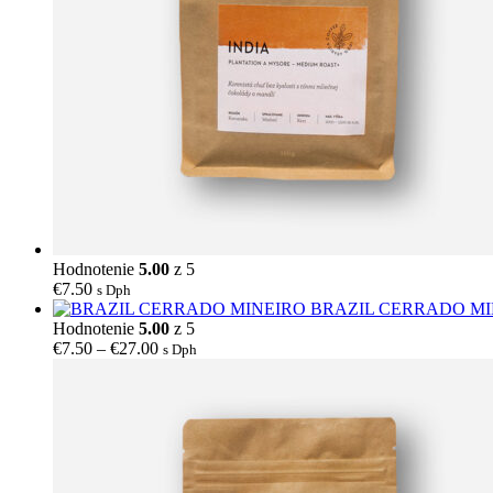
Hodnotenie
5.00
z 5
€
7.50
s Dph
BRAZIL CERRADO MI
Hodnotenie
5.00
z 5
Price
€
7.50
–
€
27.00
s Dph
range:
€7.50
through
€27.00