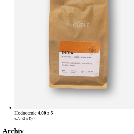
Hodnotenie
4.00
z 5
€
7.50
s Dph
Archív