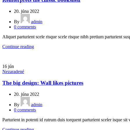
20. júna 2022
By
admin
0
comments
Aliquet parturient scele risque scele risque nibh pretium parturient sus
Continue reading
16
jún
Nezaradené
The big design: Wall likes pictures
20. júna 2022
By
admin
0
comments
Parturient in potenti id rutrum duis torquent parturient sceler isque sit 
Continue reading