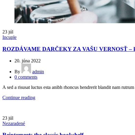
23
júl
Incuple
ROZDÁVAME DARČEKY ZA VAŠU VERNOSŤ – ka
20. júna 2022
By
admin
0
comments
A sed a risusat luctus esta anibh rhoncus hendrerit blandit nam rutrum 
Continue reading
23
júl
Nezaradené
Reinterprets the classic bookshelf