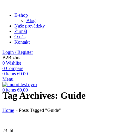
E-shop
Blog
Naše prevádzky
Žurnál
O nás
Kontakt
Login / Register
B2B zóna
0
Wishlist
0
Compare
0
items
€
0.00
Menu
0
items
€
0.00
Tag Archives: Guide
Home
»
Posts Tagged "Guide"
23
júl