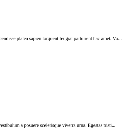
pendisse platea sapien torquent feugiat parturient hac amet. Vo...
vestibulum a posuere scelerisque viverra urna. Egestas tristi...