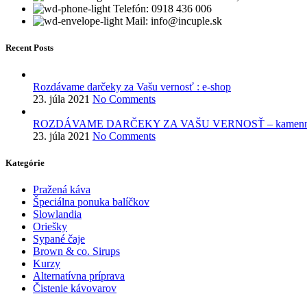
Telefón: 0918 436 006
Mail: info@incuple.sk
Recent Posts
Rozdávame darčeky za Vašu vernosť : e-shop
23. júla 2021
No Comments
ROZDÁVAME DARČEKY ZA VAŠU VERNOSŤ – kamenné 
23. júla 2021
No Comments
Kategórie
Pražená káva
Špeciálna ponuka balíčkov
Slowlandia
Oriešky
Sypané čaje
Brown & co. Sirups
Kurzy
Alternatívna príprava
Čistenie kávovarov