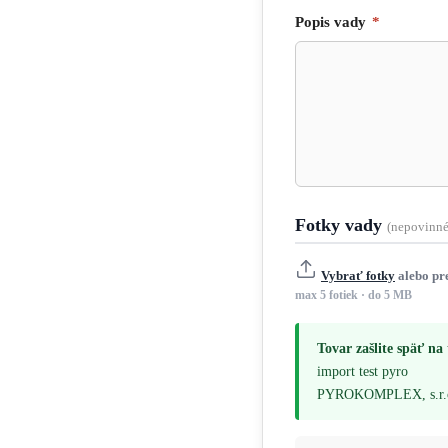
Popis vady
*
Fotky vady
(nepovinné
Vybrať fotky
alebo pr
max 5 fotiek · do 5 MB
Tovar zašlite späť na
import test pyro
PYROKOMPLEX, s.r.o., 