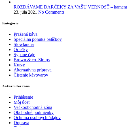
ROZDÁVAME DARČEKY ZA VAŠU VERNOSŤ – kamenné 
23. júla 2021
No Comments
Kategórie
Pražená káva
Špeciálna ponuka balíčkov
Slowlandia
Oriešky
Sypané čaje
Brown & co. Sirups
Kurzy
Alternatívna príprava
Čistenie kávovarov
Zákaznícka zóna
Prihlásenie
Môj účet
Veľkoobchodná zóna
Obchodné podmienky
Ochrana osobných údajov
Doprava