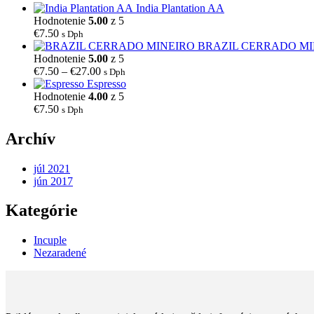
India Plantation AA
Hodnotenie
5.00
z 5
€
7.50
s Dph
BRAZIL CERRADO MI
Hodnotenie
5.00
z 5
Price
€
7.50
–
€
27.00
s Dph
range:
Espresso
€7.50
Hodnotenie
4.00
z 5
through
€
7.50
s Dph
€27.00
Archív
júl 2021
jún 2017
Kategórie
Incuple
Nezaradené