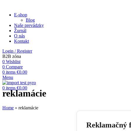
E-shop
Blog
Naše prevádzky
Žurnál
O nás
Kontakt
Login / Register
B2B zóna
0
Wishlist
0
Compare
0
items
€
0.00
Menu
0
items
€
0.00
reklamácie
Home
»
reklamácie
Reklamačný 