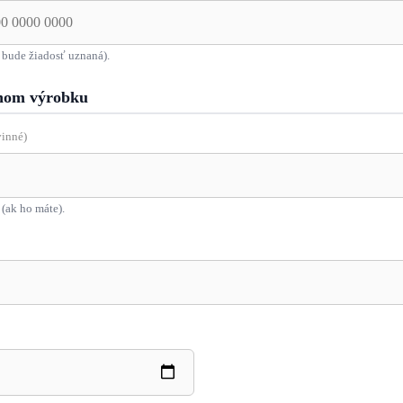
 bude žiadosť uznaná).
nom výrobku
inné)
(ak ho máte).