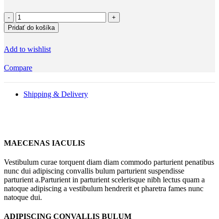
množstvo
Pozvánka
Pridať do košíka
na
vánoční
Add to wishlist
večírek
19
Compare
Shipping & Delivery
MAECENAS IACULIS
Vestibulum curae torquent diam diam commodo parturient penatibus
nunc dui adipiscing convallis bulum parturient suspendisse
parturient a.Parturient in parturient scelerisque nibh lectus quam a
natoque adipiscing a vestibulum hendrerit et pharetra fames nunc
natoque dui.
ADIPISCING CONVALLIS BULUM