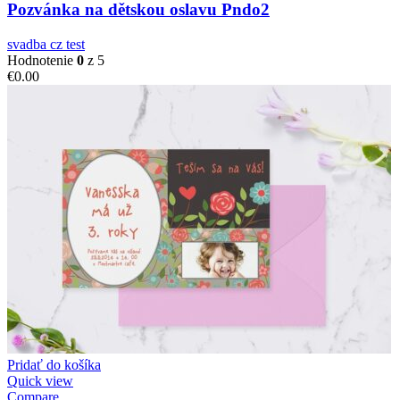
Pozvánka na dětskou oslavu Pndo2
svadba cz test
Hodnotenie
0
z 5
€
0.00
Pridať do košíka
Quick view
Compare