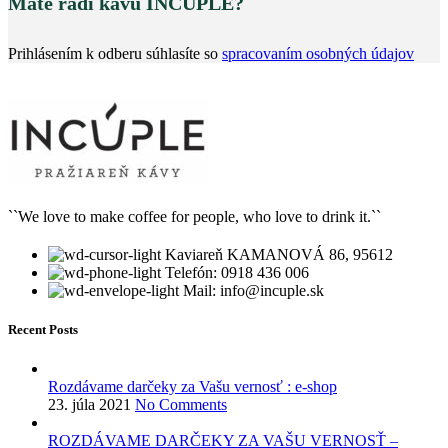
Máte radi kávu INCUPLE?
Prihlásením k odberu súhlasíte so
spracovaním osobných údajov
``We love to make coffee for people, who love to drink it.``
Kaviareň KAMANOVÁ 86, 95612
Telefón: 0918 436 006
Mail: info@incuple.sk
Recent Posts
Rozdávame darčeky za Vašu vernosť : e-shop
23. júla 2021
No Comments
ROZDÁVAME DARČEKY ZA VAŠU VERNOSŤ –