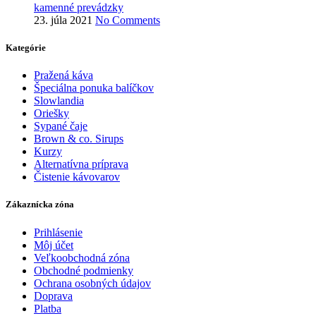
kamenné prevádzky
23. júla 2021
No Comments
Kategórie
Pražená káva
Špeciálna ponuka balíčkov
Slowlandia
Oriešky
Sypané čaje
Brown & co. Sirups
Kurzy
Alternatívna príprava
Čistenie kávovarov
Zákaznícka zóna
Prihlásenie
Môj účet
Veľkoobchodná zóna
Obchodné podmienky
Ochrana osobných údajov
Doprava
Platba