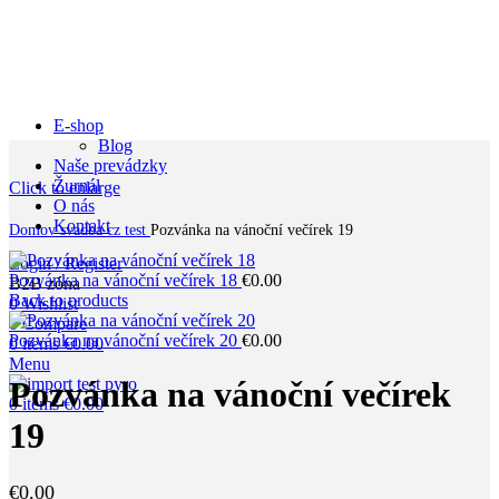
E-shop
Blog
Naše prevádzky
Žurnál
Click to enlarge
O nás
Kontakt
Domov
svadba cz test
Pozvánka na vánoční večírek 19
Login / Register
Pozvánka na vánoční večírek 18
€
0.00
B2B zóna
Back to products
0
Wishlist
0
Compare
Pozvánka na vánoční večírek 20
€
0.00
0
items
€
0.00
Menu
Pozvánka na vánoční večírek
0
items
€
0.00
19
€
0.00