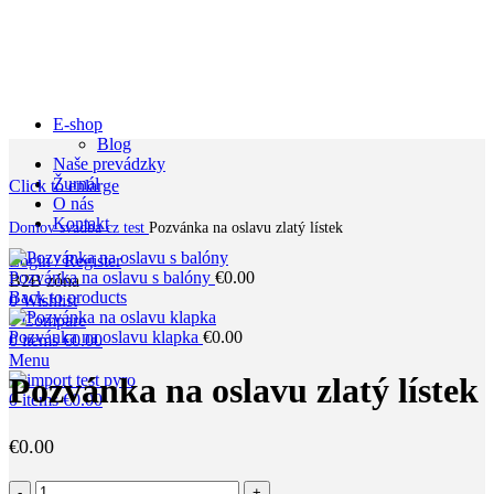
E-shop
Blog
Naše prevádzky
Žurnál
Click to enlarge
O nás
Kontakt
Domov
svadba cz test
Pozvánka na oslavu zlatý lístek
Login / Register
Pozvánka na oslavu s balóny
€
0.00
B2B zóna
Back to products
0
Wishlist
0
Compare
Pozvánka na oslavu klapka
€
0.00
0
items
€
0.00
Menu
Pozvánka na oslavu zlatý lístek
0
items
€
0.00
€
0.00
množstvo