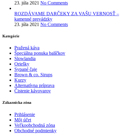
23. júla 2021
No Comments
ROZDÁVAME DARČEKY ZA VAŠU VERNOSŤ –
kamenné prevádzky
23. júla 2021
No Comments
Kategórie
Pražená káva
Špeciálna ponuka balíčkov
Slowlandia
Oriešky
Sypané čaje
Brown & co. Sirups
Kurzy
Alternatívna príprava
Čistenie kávovarov
Zákaznícka zóna
Prihlásenie
Môj účet
Veľkoobchodná zóna
Obchodné podmienky