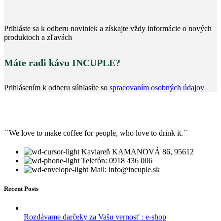
Prihláste sa k odberu noviniek a získajte vždy informácie o nových
produktoch a zľavách
Máte radi kávu INCUPLE?
Prihlásením k odberu súhlasíte so
spracovaním osobných údajov
``We love to make coffee for people, who love to drink it.``
Kaviareň KAMANOVÁ 86, 95612
Telefón: 0918 436 006
Mail: info@incuple.sk
Recent Posts
Rozdávame darčeky za Vašu vernosť : e-shop