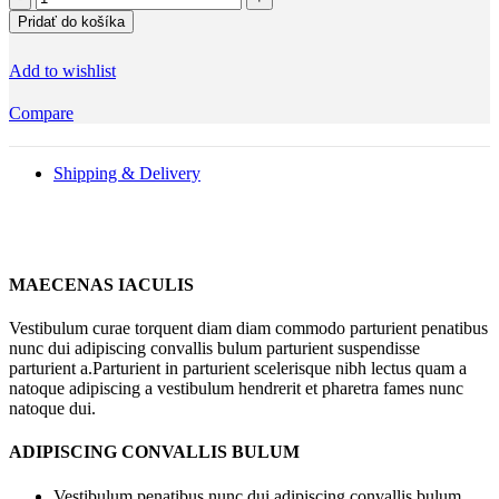
Pozvánka
Pridať do košíka
na
oslavu
Add to wishlist
zlatý
lístek
Compare
Shipping & Delivery
MAECENAS IACULIS
Vestibulum curae torquent diam diam commodo parturient penatibus
nunc dui adipiscing convallis bulum parturient suspendisse
parturient a.Parturient in parturient scelerisque nibh lectus quam a
natoque adipiscing a vestibulum hendrerit et pharetra fames nunc
natoque dui.
ADIPISCING CONVALLIS BULUM
Vestibulum penatibus nunc dui adipiscing convallis bulum