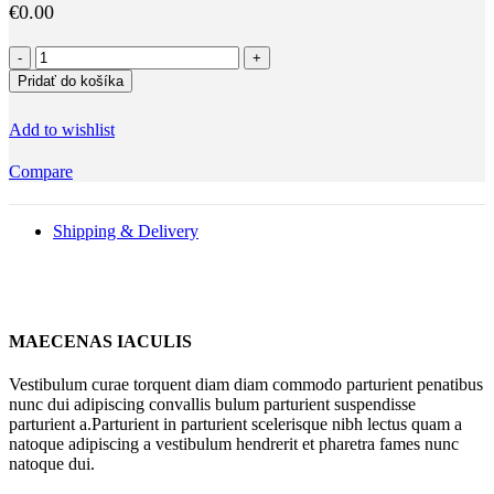
€
0.00
množstvo
Pozvánka
Pridať do košíka
na
oslavu
Add to wishlist
se
zlatým
Compare
písmem
na
tmavém
Shipping & Delivery
pozadí
MAECENAS IACULIS
Vestibulum curae torquent diam diam commodo parturient penatibus
nunc dui adipiscing convallis bulum parturient suspendisse
parturient a.Parturient in parturient scelerisque nibh lectus quam a
natoque adipiscing a vestibulum hendrerit et pharetra fames nunc
natoque dui.