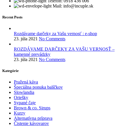
Telefón: 0918 436 006
Mail: info@incuple.sk
Recent Posts
Rozdávame darčeky za Vašu vernosť : e-shop
23. júla 2021
No Comments
ROZDÁVAME DARČEKY ZA VAŠU VERNOSŤ –
kamenné prevádzky
23. júla 2021
No Comments
Kategórie
Pražená káva
Špeciálna ponuka balíčkov
Slowlandia
Oriešky
Sypané čaje
Brown & co. Sirups
Kurzy
Alternatívna príprava
Čistenie kávovarov