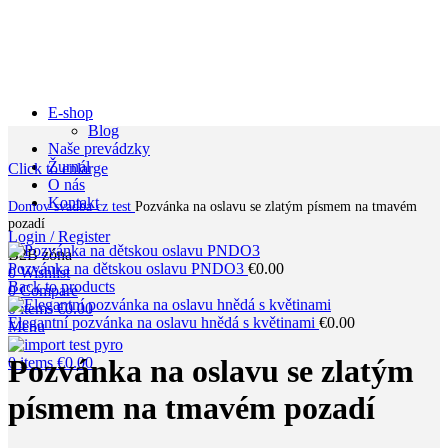
E-shop
Blog
Naše prevádzky
Žurnál
Click to enlarge
O nás
Kontakt
Domov
svadba cz test
Pozvánka na oslavu se zlatým písmem na tmavém
pozadí
Login / Register
B2B zóna
Pozvánka na dětskou oslavu PNDO3
€
0.00
0
Wishlist
Back to products
0
Compare
0
items
€
0.00
Elegantní pozvánka na oslavu hnědá s květinami
€
0.00
Menu
Pozvánka na oslavu se zlatým
0
items
€
0.00
písmem na tmavém pozadí