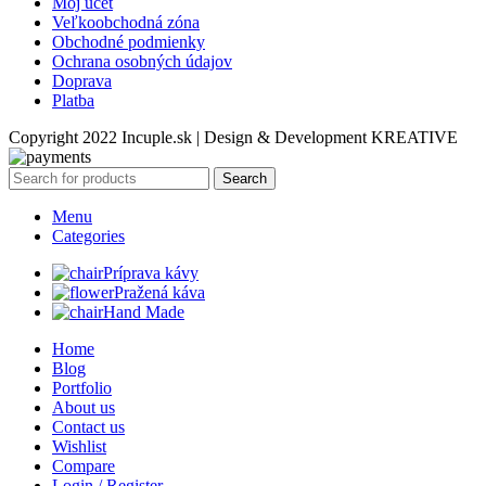
Môj účet
Veľkoobchodná zóna
Obchodné podmienky
Ochrana osobných údajov
Doprava
Platba
Copyright 2022 Incuple.sk | Design & Development KREATIVE
Search
Menu
Categories
Príprava kávy
Pražená káva
Hand Made
Home
Blog
Portfolio
About us
Contact us
Wishlist
Compare
Login / Register