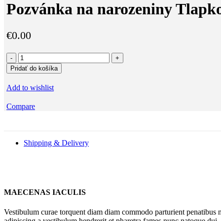
Pozvánka na narozeniny Tlapko
€
0.00
množstvo
Pozvánka
Pridať do košíka
na
narozeniny
Add to wishlist
Tlapková
patrola
Compare
5
Shipping & Delivery
MAECENAS IACULIS
Vestibulum curae torquent diam diam commodo parturient penatibus nunc
adipiscing a vestibulum hendrerit et pharetra fames nunc natoque dui.