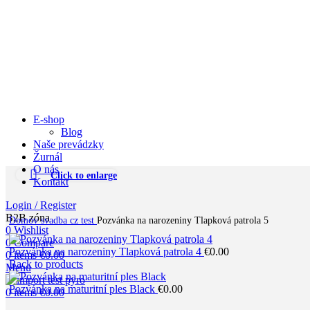
E-shop
Blog
Naše prevádzky
Žurnál
O nás
Click to enlarge
Kontakt
Login / Register
B2B zóna
Domov
svadba cz test
Pozvánka na narozeniny Tlapková patrola 5
0
Wishlist
0
Compare
Pozvánka na narozeniny Tlapková patrola 4
€
0.00
0
items
€
0.00
Back to products
Menu
Pozvánka na maturitní ples Black
€
0.00
0
items
€
0.00