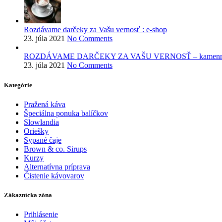
Rozdávame darčeky za Vašu vernosť : e-shop
23. júla 2021
No Comments
ROZDÁVAME DARČEKY ZA VAŠU VERNOSŤ – kamenné 
23. júla 2021
No Comments
Kategórie
Pražená káva
Špeciálna ponuka balíčkov
Slowlandia
Oriešky
Sypané čaje
Brown & co. Sirups
Kurzy
Alternatívna príprava
Čistenie kávovarov
Zákaznícka zóna
Prihlásenie