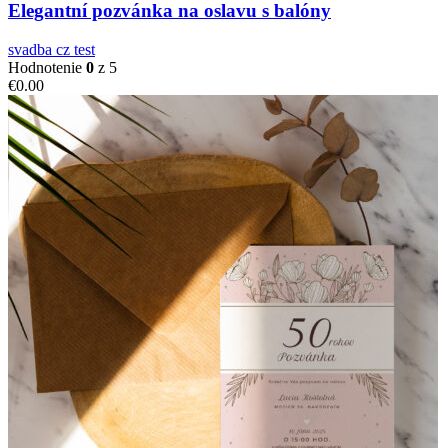
Elegantní pozvánka na oslavu s balóny
svadba cz test
Hodnotenie
0
z 5
€
0.00