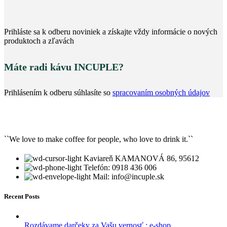
Prihláste sa k odberu noviniek a získajte vždy informácie o nových
produktoch a zľavách
Máte radi kávu INCUPLE?
Prihlásením k odberu súhlasíte so
spracovaním osobných údajov
``We love to make coffee for people, who love to drink it.``
Kaviareň KAMANOVÁ 86, 95612
Telefón: 0918 436 006
Mail: info@incuple.sk
Recent Posts
Rozdávame darčeky za Vašu vernosť : e-shop