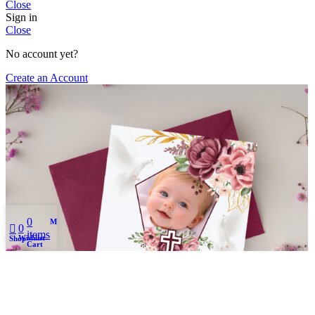
Close
Sign in
Close
No account yet?
Create an Account
0
My account
0
items
Wishlist
Shop
Cart