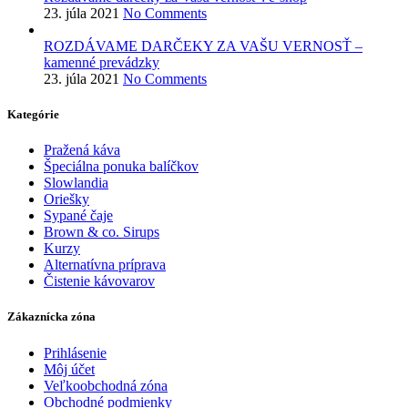
23. júla 2021
No Comments
ROZDÁVAME DARČEKY ZA VAŠU VERNOSŤ –
kamenné prevádzky
23. júla 2021
No Comments
Kategórie
Pražená káva
Špeciálna ponuka balíčkov
Slowlandia
Oriešky
Sypané čaje
Brown & co. Sirups
Kurzy
Alternatívna príprava
Čistenie kávovarov
Zákaznícka zóna
Prihlásenie
Môj účet
Veľkoobchodná zóna
Obchodné podmienky