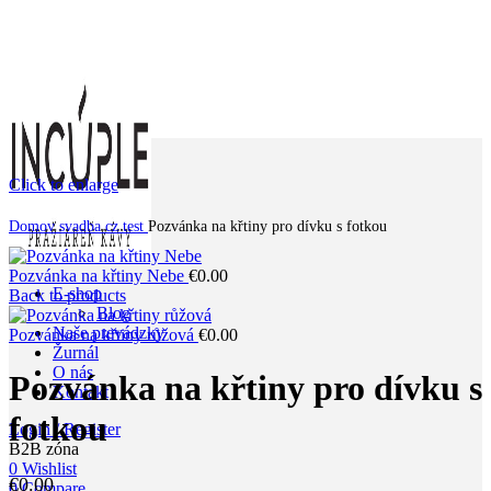
Click to enlarge
Domov
svadba cz test
Pozvánka na křtiny pro dívku s fotkou
Pozvánka na křtiny Nebe
€
0.00
E-shop
Back to products
Blog
Naše prevádzky
Pozvánka na křtiny růžová
€
0.00
Žurnál
O nás
Pozvánka na křtiny pro dívku s
Kontakt
fotkou
Login / Register
B2B zóna
0
Wishlist
€
0.00
0
Compare