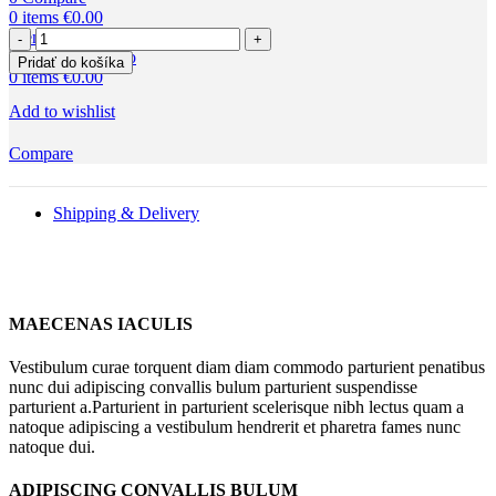
0
items
€
0.00
množstvo
Menu
Pozvánka
Pridať do košíka
na
0
items
€
0.00
křtiny
Add to wishlist
pro
dívku
Compare
s
fotkou
Shipping & Delivery
MAECENAS IACULIS
Vestibulum curae torquent diam diam commodo parturient penatibus
nunc dui adipiscing convallis bulum parturient suspendisse
parturient a.Parturient in parturient scelerisque nibh lectus quam a
natoque adipiscing a vestibulum hendrerit et pharetra fames nunc
natoque dui.
ADIPISCING CONVALLIS BULUM