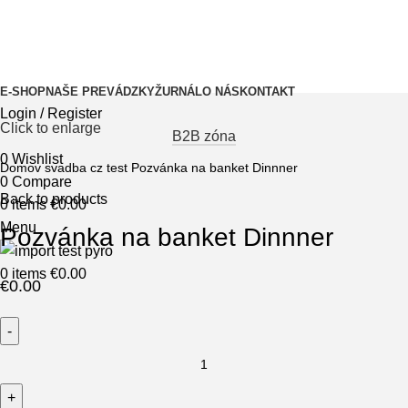
E-SHOP
NAŠE PREVÁDZKY
ŽURNÁL
O NÁS
KONTAKT
Login / Register
Click to enlarge
B2B zóna
0
Wishlist
Domov
svadba cz test
Pozvánka na banket Dinnner
0
Compare
Back to products
0
items
€
0.00
Menu
Pozvánka na banket Dinnner
0
items
€
0.00
€
0.00
množstvo
Pozvánka
na