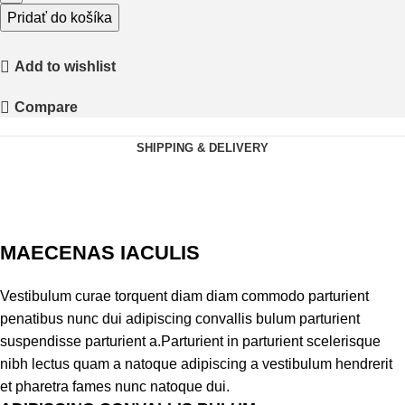
banket
Pridať do košíka
Dinnner
Add to wishlist
Compare
SHIPPING & DELIVERY
MAECENAS IACULIS
Vestibulum curae torquent diam diam commodo parturient
penatibus nunc dui adipiscing convallis bulum parturient
suspendisse parturient a.Parturient in parturient scelerisque
nibh lectus quam a natoque adipiscing a vestibulum hendrerit
et pharetra fames nunc natoque dui.