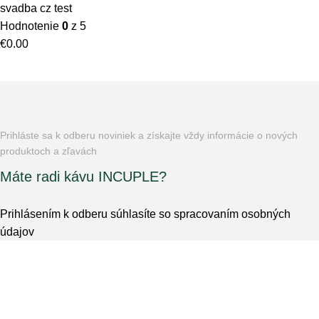
svadba cz test
Hodnotenie
0
z 5
€
0.00
Prihláste sa k odberu noviniek a získajte vždy informácie o nových
produktoch a zľavách
Máte radi kávu INCUPLE?
Prihlásením k odberu súhlasíte so
spracovaním osobných
údajov
``We love to make coffee for people, who love to drink it.``