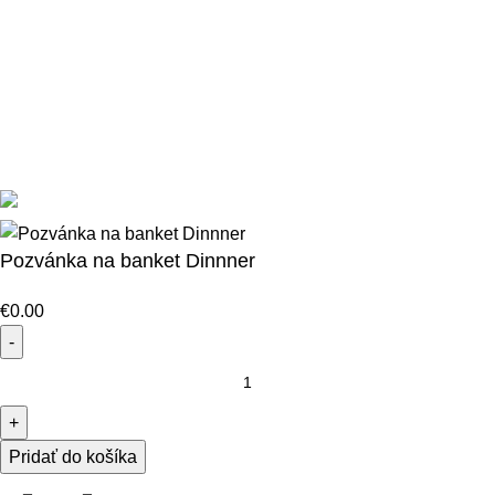
Obchodné podmienky
Ochrana osobných údajov
Doprava
Platba
Copyright 2022 Incuple.sk | Design & Development KREATIVE
Pozvánka na banket Dinnner
€
0.00
množstvo
Pozvánka
na
banket
Pridať do košíka
Dinnner