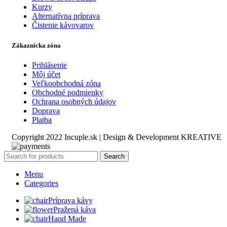
Kurzy
Alternatívna príprava
Čistenie kávovarov
Zákaznícka zóna
Prihlásenie
Môj účet
Veľkoobchodná zóna
Obchodné podmienky
Ochrana osobných údajov
Doprava
Platba
Copyright 2022 Incuple.sk | Design & Development KREATIVE
Search
Menu
Categories
Príprava kávy
Pražená káva
Hand Made