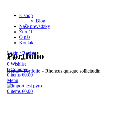
E-shop
Blog
Naše prevádzky
Žurnál
O nás
Kontakt
Login / Register
Portfolio
B2B zóna
0
Wishlist
0
Compare
Home
»
Portfolio
»
Rhoncus quisque sollicitudin
0
items
€
0.00
Menu
0
items
€
0.00