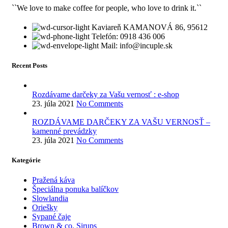
``We love to make coffee for people, who love to drink it.``
Kaviareň KAMANOVÁ 86, 95612
Telefón: 0918 436 006
Mail: info@incuple.sk
Recent Posts
Rozdávame darčeky za Vašu vernosť : e-shop
23. júla 2021
No Comments
ROZDÁVAME DARČEKY ZA VAŠU VERNOSŤ –
kamenné prevádzky
23. júla 2021
No Comments
Kategórie
Pražená káva
Špeciálna ponuka balíčkov
Slowlandia
Oriešky
Sypané čaje
Brown & co. Sirups