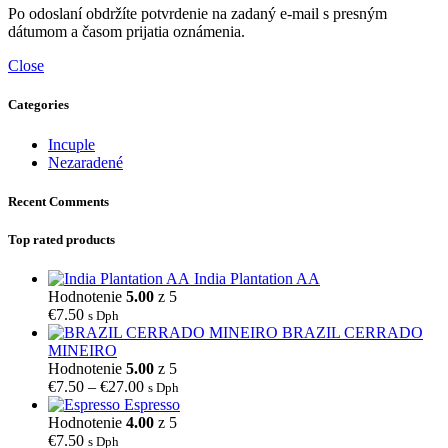
Po odoslaní obdržíte potvrdenie na zadaný e-mail s presným
dátumom a časom prijatia oznámenia.
Close
Categories
Incuple
Nezaradené
Recent Comments
Top rated products
India Plantation AA
Hodnotenie
5.00
z 5
€
7.50
s Dph
BRAZIL CERRADO
MINEIRO
Hodnotenie
5.00
z 5
Price
€
7.50
–
€
27.00
s Dph
range:
Espresso
€7.50
Hodnotenie
4.00
z 5
through
€
7.50
s Dph