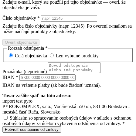
Zadajte e-mail, ktorý ste použili pri tejto objednávke — overí, že
objednávka je vaša.
Číslo objednávky
*
Zadajte iba číslo objednávky (napr. 12345). Po overení e-mailom sa
nižšie načítajú produkty z objednávky.
Overiť objednávku
Rozsah odstúpenia
*
Celá objednávka
Len vybrané produkty
Poznámka
(nepovinné)
IBAN
*
IBAN na vrátenie platby (ak bude žiadosť uznaná).
Tovar zašlite späť na túto adresu:
import test pyro
PYROKOMPLEX, s.r.o., Vodárenská 5505/5, 831 06 Bratislava -
mestská časť Rača, Slovensko
Súhlasím so spracovaním osobných údajov v súlade s ochranou
osobných údajov za účelom vybavenia odstúpenia od zmluvy.
*
Potvrdiť odstúpenie od zmluvy