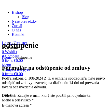
E-shop
Blog
Naše prevádzky
Žurnál
O nás
Kontakt
Login / Register
odstupenie
B2B zóna
0
Wishlist
0
Compare
Home
»
odstupenie
0
items
€
0.00
Menu
Formulár na odstúpenie od zmluvy
0
items
€
0.00
Podľa zákona č. 108/2024 Z. z. o ochrane spotrebiteľa máte právo
odstúpiť od zmluvy uzavretej na diaľku do 14 dní od prevzatia
tovaru bez uvedenia dôvodu.
Dôležité:
Zadajte e-mail, ktorý ste použili pri objednávke.
Meno a priezvisko
*
E-mailová adresa
*