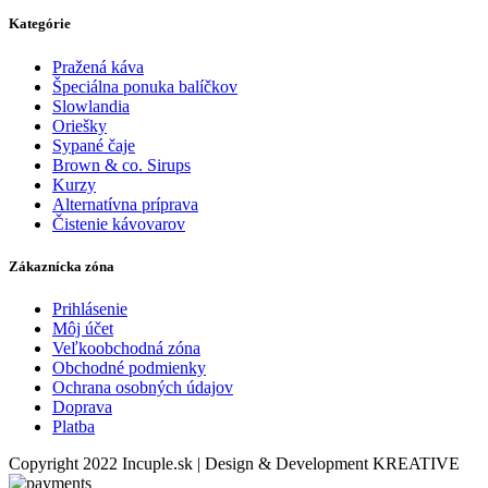
Kategórie
Pražená káva
Špeciálna ponuka balíčkov
Slowlandia
Oriešky
Sypané čaje
Brown & co. Sirups
Kurzy
Alternatívna príprava
Čistenie kávovarov
Zákaznícka zóna
Prihlásenie
Môj účet
Veľkoobchodná zóna
Obchodné podmienky
Ochrana osobných údajov
Doprava
Platba
Copyright 2022 Incuple.sk | Design & Development KREATIVE